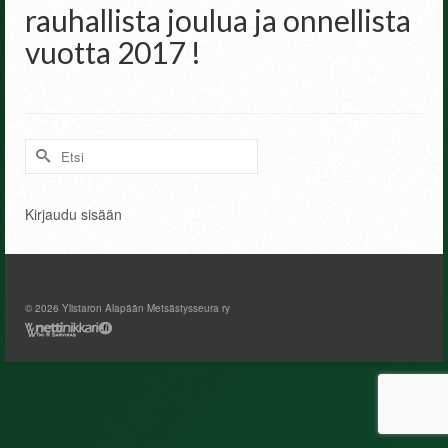
rauhallista joulua ja onnellista
vuotta 2017 !
Search
for:
Kirjaudu sisään
© 2026 Ylistaron Alapään Metsästysseura ry