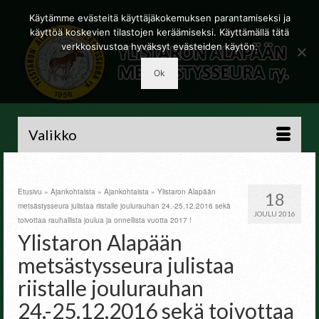
Käytämme evästeitä käyttäjäkokemuksen parantamiseksi ja
käyttöä koskevien tilastojen keräämiseksi. Käyttämällä tätä
verkkosivustoa hyväksyt evästeiden käytön.
Ok
Valikko
Etusivu
»
Ajankohtaista
»
Ajankohtaista
»
Ylistaron Alapään
18
metsästysseura julistaa riistalle joulurauhan 24.-25.12.2016 sekä
JOULU 2016
toivottaa rauhallista joulua ja onnellista vuotta 2017 !
Ylistaron Alapään
metsästysseura julistaa
riistalle joulurauhan
24.-25.12.2016 sekä toivottaa