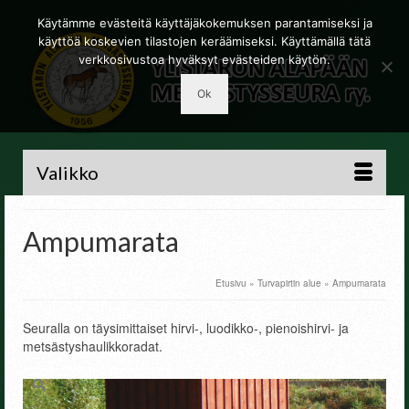
Käytämme evästeitä käyttäjäkokemuksen parantamiseksi ja
käyttöä koskevien tilastojen keräämiseksi. Käyttämällä tätä
verkkosivustoa hyväksyt evästeiden käytön.
Ok
Valikko
Ampumarata
Etusivu
»
Turvapirtin alue
»
Ampumarata
Seuralla on täysimittaiset hirvi-, luodikko-, pienoishirvi- ja
metsästyshaulikkoradat.
f