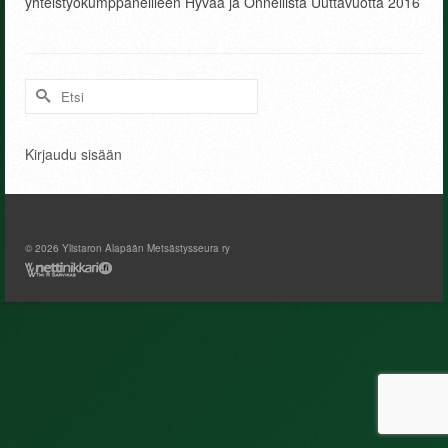
yhteistyökumppaneilleen Hyvää ja Onnellista Uuttavuotta 2016
Search
for:
Kirjaudu sisään
© 2026 Ylistaron Alapään Metsästysseura ry