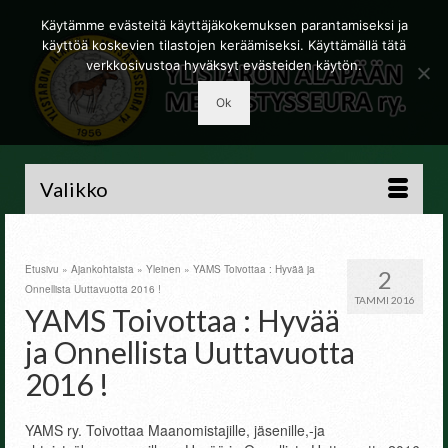
Käytämme evästeitä käyttäjäkokemuksen parantamiseksi ja
käyttöä koskevien tilastojen keräämiseksi. Käyttämällä tätä
verkkosivustoa hyväksyt evästeiden käytön.
Ok
Valikko
Etusivu
»
Ajankohtaista
»
Yleinen
»
YAMS Toivottaa : Hyvää ja
2
Onnellista Uuttavuotta 2016 !
TAMMI 2016
YAMS Toivottaa : Hyvää
ja Onnellista Uuttavuotta
2016 !
YAMS ry. Toivottaa Maanomistajille, jäsenille,-ja