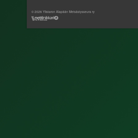
© 2026 Ylistaron Alapään Metsästysseura ry