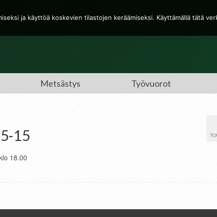
eksi ja käyttöä koskevien tilastojen keräämiseksi. Käyttämällä tätä ve
Metsästys
Työvuorot
.5-15
TO
klo 18.00