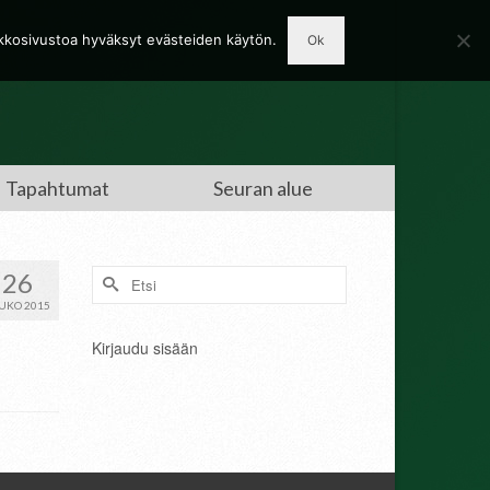
rkkosivustoa hyväksyt evästeiden käytön.
Ok
Tapahtumat
Seuran alue
Search
26
for:
UKO 2015
Kirjaudu sisään