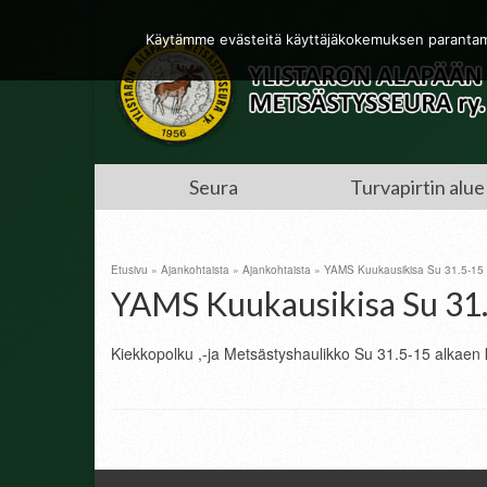
Käytämme evästeitä käyttäjäkokemuksen parantamis
Seura
Turvapirtin alue
Etusivu
»
Ajankohtaista
»
Ajankohtaista
»
YAMS Kuukausikisa Su 31.5-15
YAMS Kuukausikisa Su 31
Kiekkopolku ,-ja Metsästyshaulikko Su 31.5-15 alkaen 