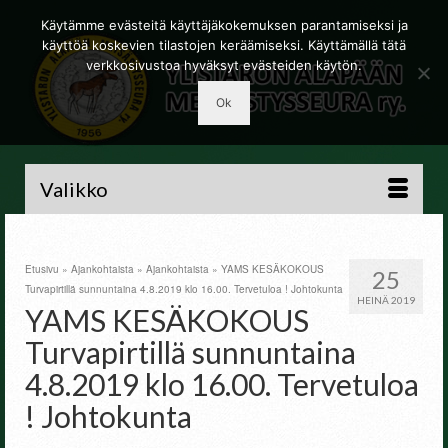
Käytämme evästeitä käyttäjäkokemuksen parantamiseksi ja
käyttöä koskevien tilastojen keräämiseksi. Käyttämällä tätä
verkkosivustoa hyväksyt evästeiden käytön.
Ok
Valikko
Etusivu
»
Ajankohtaista
»
Ajankohtaista
»
YAMS KESÄKOKOUS
25
Turvapirtillä sunnuntaina 4.8.2019 klo 16.00. Tervetuloa ! Johtokunta
HEINÄ 2019
YAMS KESÄKOKOUS
Turvapirtillä sunnuntaina
4.8.2019 klo 16.00. Tervetuloa
! Johtokunta