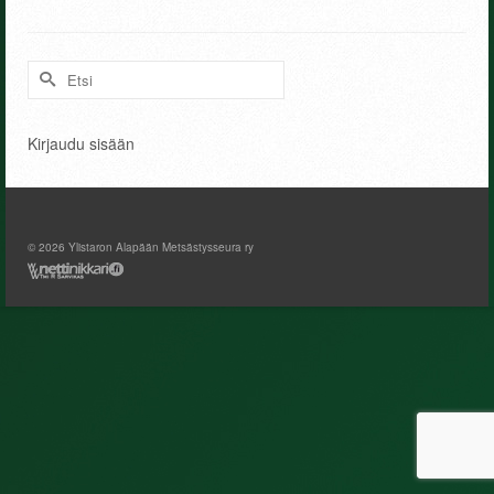
Search
for:
Kirjaudu sisään
© 2026 Ylistaron Alapään Metsästysseura ry