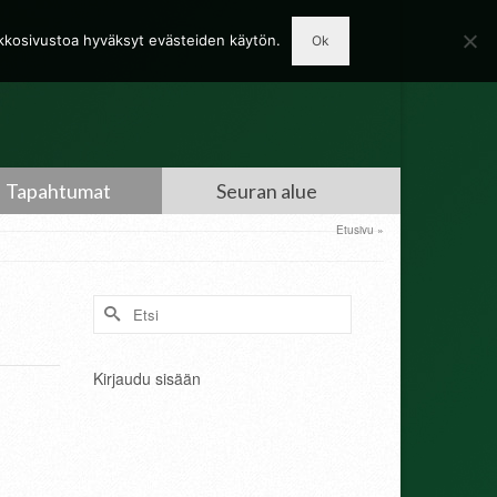
rkkosivustoa hyväksyt evästeiden käytön.
Ok
Tapahtumat
Seuran alue
Etusivu
»
Search
for:
Kirjaudu sisään