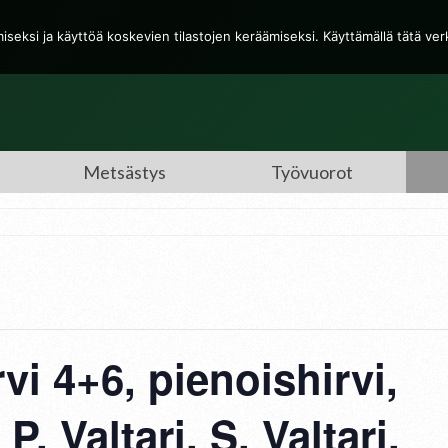
eksi ja käyttöä koskevien tilastojen keräämiseksi. Käyttämällä tätä ve
Metsästys
Työvuorot
vi 4+6, pienoishirvi,
 P. Valtari, S. Valtari,