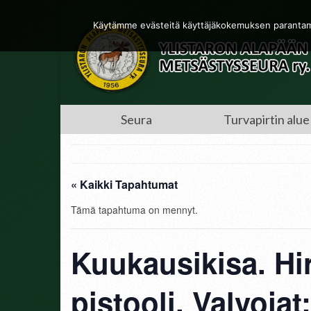
Käytämme evästeitä käyttäjäkokemuksen parantamis
Seura
Turvapirtin alue
« Kaikki Tapahtumat
Tämä tapahtuma on mennyt.
Kuukausikisa. Hir
pistooli. Valvojat;