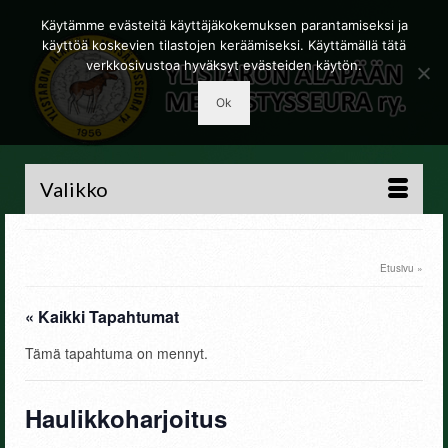
Käytämme evästeitä käyttäjäkokemuksen parantamiseksi ja
käyttöä koskevien tilastojen keräämiseksi. Käyttämällä tätä
verkkosivustoa hyväksyt evästeiden käytön.
Ok
Valikko
Etusivu
»
« Kaikki Tapahtumat
Tämä tapahtuma on mennyt.
Haulikkoharjoitus