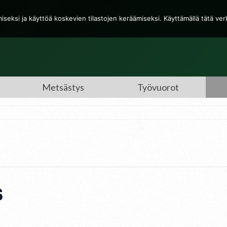
eksi ja käyttöä koskevien tilastojen keräämiseksi. Käyttämällä tätä ve
Metsästys
Työvuorot
s