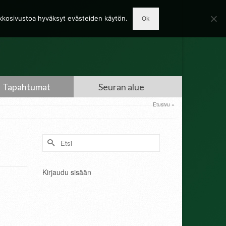
rkkosivustoa hyväksyt evästeiden käytön.
Ok
Tapahtumat
Seuran alue
Etusivu
»
Search
for:
Kirjaudu sisään