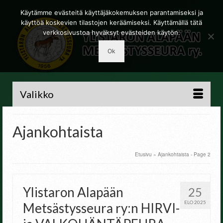
Käytämme evästeitä käyttäjäkokemuksen parantamiseksi ja
käyttöä koskevien tilastojen keräämiseksi. Käyttämällä tätä
verkkosivustoa hyväksyt evästeiden käytön.
Ok
Valikko
Ajankohtaista
Etusivu
»
Ajankohtaista
- Page 2
Ylistaron Alapään
25
ELO 2025
Metsästysseura ry:n HIRVI-