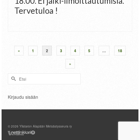
18.00. Ei jälki-ilmoittautumisia.
Tervetuloa !
«
1
2
3
4
5
…
18
»
Search
for:
Kirjaudu sisään
© 2026 Ylistaron Alapään Metsästysseura ry