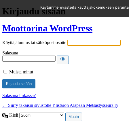
Käytämme evästeitä käyttäjäkokemuksen parantami
Kirjaudu sisään
Moottorina WordPress
Käyttäjätunnus tai sähköpostiosoite
Salasana
Muista minut
Salasana hukassa?
← Siirry takaisin sivustolle Ylistaron Alapään Metsästysseura ry
Kieli