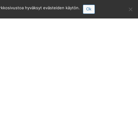
erkkosivustoa hyväksyt evästeiden käytön.
Ok