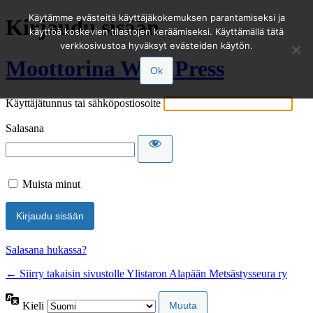
Käytämme evästeitä käyttäjäkokemuksen parantamiseksi ja
Kirjaudu sisään
käyttöä koskevien tilastojen keräämiseksi. Käyttämällä tätä
verkkosivustoa hyväksyt evästeiden käytön.
Moottorina WordPress
Ok
Käyttäjätunnus tai sähköpostiosoite
Salasana
Muista minut
Salasana hukassa?
← Siirry takaisin sivustolle Ylistaron Alapään Metsästysseura ry
Kieli