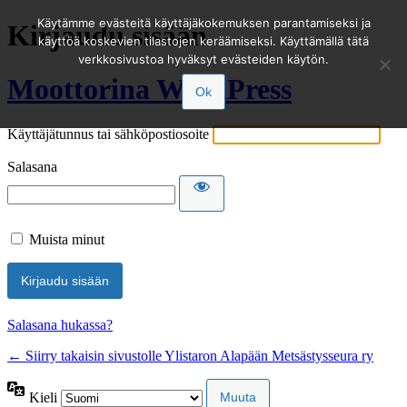
Käytämme evästeitä käyttäjäkokemuksen parantamiseksi ja
Kirjaudu sisään
käyttöä koskevien tilastojen keräämiseksi. Käyttämällä tätä
verkkosivustoa hyväksyt evästeiden käytön.
Moottorina WordPress
Ok
Käyttäjätunnus tai sähköpostiosoite
Salasana
Muista minut
Salasana hukassa?
← Siirry takaisin sivustolle Ylistaron Alapään Metsästysseura ry
Kieli