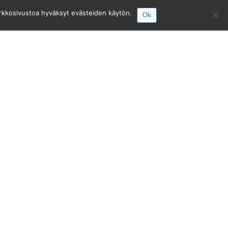
erkkosivustoa hyväksyt evästeiden käytön.
Ok