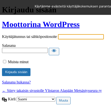
Käytämme evästeitä käyttäjäkokemuksen parantami
Kirjaudu sisään
Moottorina WordPress
Käyttäjätunnus tai sähköpostiosoite
Salasana
Muista minut
Salasana hukassa?
← Siirry takaisin sivustolle Ylistaron Alapään Metsästysseura ry
Kieli